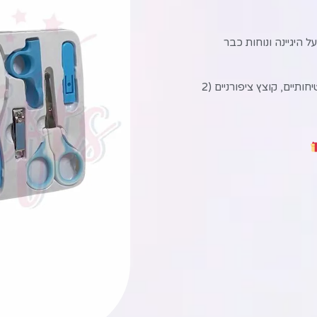
 היגיינה ונוחות כבר
מברשת שיער רכה, מסרק עדין, מספריים בטיחותיים, קוצץ ציפורניים (2